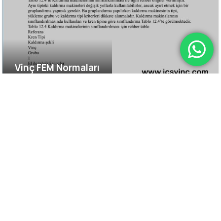
Vinç FEM Normaları
Vinç İhtiyaçlarınız İçin Profesyonel
Destek Alın
İşletmenizin vinç imalatı, servis, bakım, onarım veya yedek
parça ihtiyaçları için İCS VİNÇ uzman ekibiyle hemen
iletişime geçin. Size en uygun çözümü belirleyelim, güvenli
ve verimli çalışma süreçleri için hızlı destek sağlayalım.